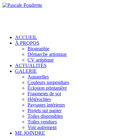
ACCUEIL
À PROPOS
Biographie
Démarche artistique
CV artistique
ACTUALITÉS
GALERIE
Aquarelles
Couleurs suspendues
Éclosion printanière
Fragments de soi
Hétéroclites
Paysages intérieurs
Projets sur papier
Toiles disponibles
Toiles vendues
Voir autrement
ME JOINDRE