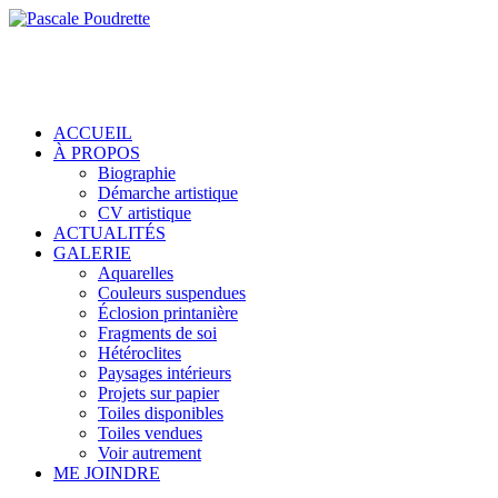
ACCUEIL
À PROPOS
Biographie
Démarche artistique
CV artistique
ACTUALITÉS
GALERIE
Aquarelles
Couleurs suspendues
Éclosion printanière
Fragments de soi
Hétéroclites
Paysages intérieurs
Projets sur papier
Toiles disponibles
Toiles vendues
Voir autrement
ME JOINDRE