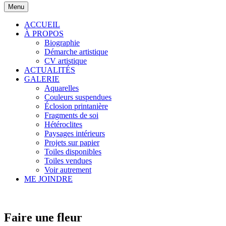
Menu
ACCUEIL
À PROPOS
Biographie
Démarche artistique
CV artistique
ACTUALITÉS
GALERIE
Aquarelles
Couleurs suspendues
Éclosion printanière
Fragments de soi
Hétéroclites
Paysages intérieurs
Projets sur papier
Toiles disponibles
Toiles vendues
Voir autrement
ME JOINDRE
Faire une fleur