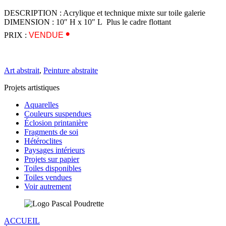
DESCRIPTION : Acrylique et technique mixte sur toile galerie
DIMENSION : 10″ H x 10″ L Plus le cadre flottant
•
PRIX :
VENDUE
Art abstrait
,
Peinture abstraite
Projets artistiques
Aquarelles
Couleurs suspendues
Éclosion printanière
Fragments de soi
Hétéroclites
Paysages intérieurs
Projets sur papier
Toiles disponibles
Toiles vendues
Voir autrement
ACCUEIL