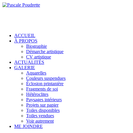
ACCUEIL
À PROPOS
Biographie
Démarche artistique
CV artistique
ACTUALITÉS
GALERIE
Aquarelles
Couleurs suspendues
Éclosion printanière
Fragments de soi
Hétéroclites
Paysages intérieurs
Projets sur papier
Toiles disponibles
Toiles vendues
Voir autrement
ME JOINDRE