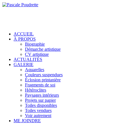
ACCUEIL
À PROPOS
Biographie
Démarche artistique
CV artistique
ACTUALITÉS
GALERIE
Aquarelles
Couleurs suspendues
Éclosion printanière
Fragments de soi
Hétéroclites
Paysages intérieurs
Projets sur papier
Toiles disponibles
Toiles vendues
Voir autrement
ME JOINDRE