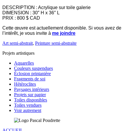
DESCRIPTION : Acrylique sur toile galerie
DIMENSION : 30″ H x 36″ L
PRIX : 800 $ CAD
Cette œuvre est actuellement disponible. Si vous avez de
l’intérêt, je vous invite à
me joindre
Art semi-abstrait
,
Peinture semi-abstraite
Projets artistiques
Aquarelles
Couleurs suspendues
Éclosion printanière
Fragments de soi
Hétéroclites
Paysages intérieurs
Projets sur papier
Toiles disponibles
Toiles vendues
Voir autrement
ACCUEIL