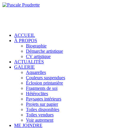
ACCUEIL
À PROPOS
Biographie
Démarche artistique
CV artistique
ACTUALITÉS
GALERIE
Aquarelles
Couleurs suspendues
Éclosion printanière
Fragments de soi
Hétéroclites
Paysages intérieurs
Projets sur papier
Toiles disponibles
Toiles vendues
Voir autrement
ME JOINDRE