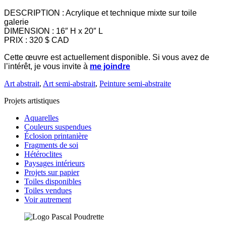
DESCRIPTION : Acrylique et technique mixte sur toile
galerie
DIMENSION : 16″ H x 20″ L
PRIX : 320 $ CAD
Cette œuvre est actuellement disponible. Si vous avez de
l’intérêt, je vous invite à
me joindre
Art abstrait
,
Art semi-abstrait
,
Peinture semi-abstraite
Projets artistiques
Aquarelles
Couleurs suspendues
Éclosion printanière
Fragments de soi
Hétéroclites
Paysages intérieurs
Projets sur papier
Toiles disponibles
Toiles vendues
Voir autrement