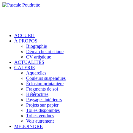
ACCUEIL
À PROPOS
Biographie
Démarche artistique
CV artistique
ACTUALITÉS
GALERIE
Aquarelles
Couleurs suspendues
Éclosion printanière
Fragments de soi
Hétéroclites
Paysages intérieurs
Projets sur papier
Toiles disponibles
Toiles vendues
Voir autrement
ME JOINDRE